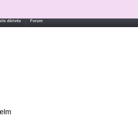
its dérivés
Forum
helm