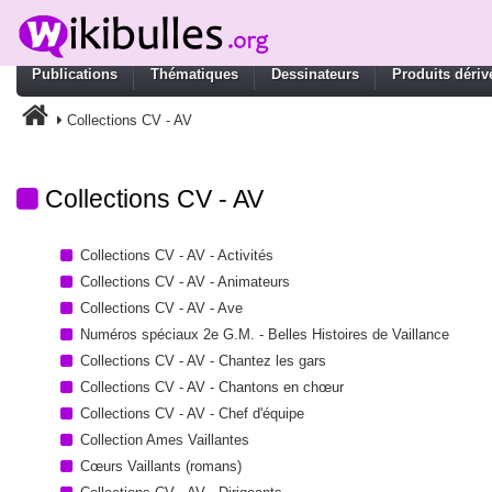
Publications
Thématiques
Dessinateurs
Produits dériv
Collections CV - AV
Collections CV - AV
Collections CV - AV - Activités
Collections CV - AV - Animateurs
Collections CV - AV - Ave
Numéros spéciaux 2e G.M. - Belles Histoires de Vaillance
Collections CV - AV - Chantez les gars
Collections CV - AV - Chantons en chœur
Collections CV - AV - Chef d'équipe
Collection Ames Vaillantes
Cœurs Vaillants (romans)