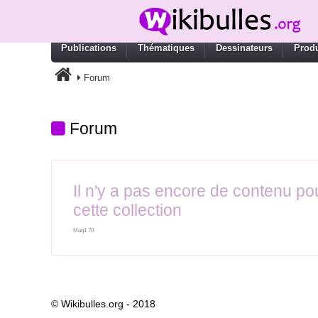
Publications
Thématiques
Dessinateurs
Produ
Forum
Forum
Il n'y a pas encore de contenu po
cette collection
Maq1 70
© Wikibulles.org - 2018