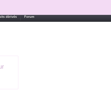
its dérivés
Forum
ur