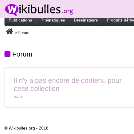
Publications
Thématiques
Dessinateurs
Produits dériv
Forum
Forum
Il n'y a pas encore de contenu pour
cette collection
Maq1 70
© Wikibulles.org - 2018