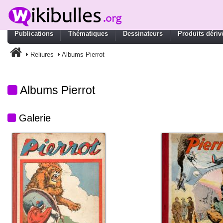
Publications
Thématiques
Dessinateurs
Produits dériv
Reliures
Albums Pierrot
Albums Pierrot
Galerie