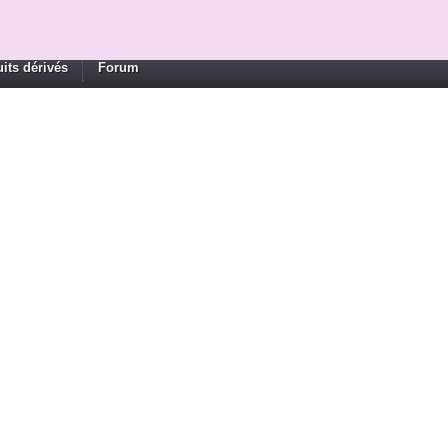
its dérivés
Forum