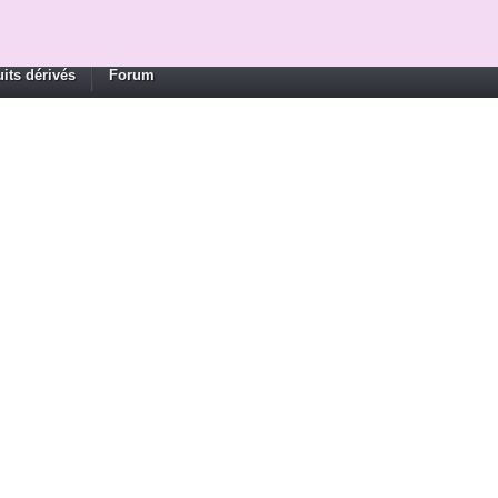
its dérivés
Forum