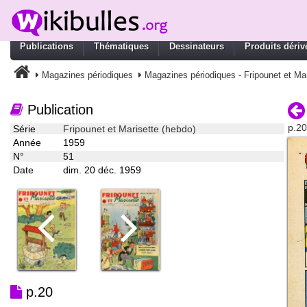
Publications
Thématiques
Dessinateurs
Produits dériv
Magazines périodiques
Magazines périodiques - Fripounet et Mar
Publication
p.20
Série
Fripounet et Marisette (hebdo)
Année
1959
N°
51
Date
dim. 20 déc. 1959
p.20