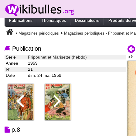
Publications
Thématiques
Dessinateurs
Produits dériv
Magazines périodiques
Magazines périodiques - Fripounet et Mar
Publication
p.8 
Série
Fripounet et Marisette (hebdo)
Année
1959
N°
21
Date
dim. 24 mai 1959
p.8