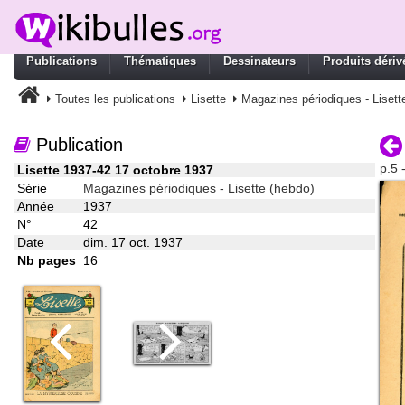
Publications
Thématiques
Dessinateurs
Produits dériv
Toutes les publications
Lisette
Magazines périodiques - Lisett
Publication
p.5 
Lisette 1937-42 17 octobre 1937
Série
Magazines périodiques - Lisette (hebdo)
Année
1937
N°
42
Date
dim. 17 oct. 1937
Nb pages
16