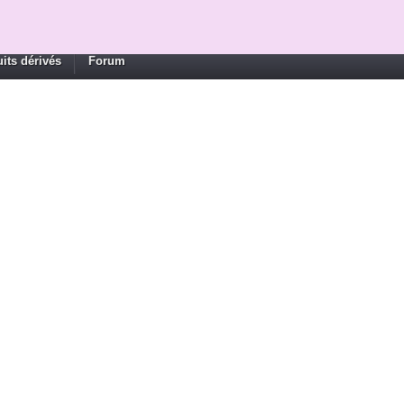
its dérivés
Forum