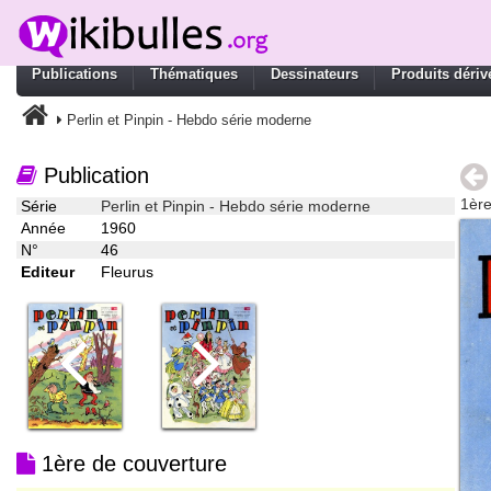
Publications
Thématiques
Dessinateurs
Produits dériv
Perlin et Pinpin - Hebdo série moderne
Publication
1ère
Série
Perlin et Pinpin - Hebdo série moderne
Année
1960
N°
46
Editeur
Fleurus
1ère de couverture