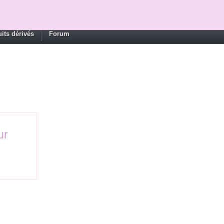
its dérivés
Forum
ur