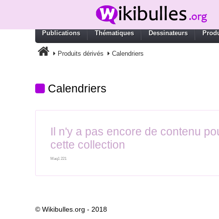
Publications
Thématiques
Dessinateurs
Produ
Produits dérivés
Calendriers
Calendriers
Il n'y a pas encore de contenu po
cette collection
Maq1 221
© Wikibulles.org - 2018