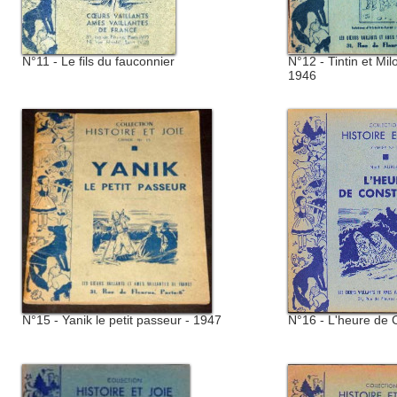
N°11 - Le fils du fauconnier
N°12 - Tintin et Mi
1946
N°15 - Yanik le petit passeur - 1947
N°16 - L'heure de 