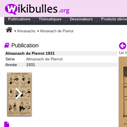
Publications
Thématiques
Dessinateurs
Produits dériv
Almanachs
Almanach de Pierrot
Publication
Un 
Almanach de Pierrot 1931
Série
Almanach de Pierrot
Année
1931