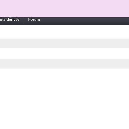
its dérivés
Forum