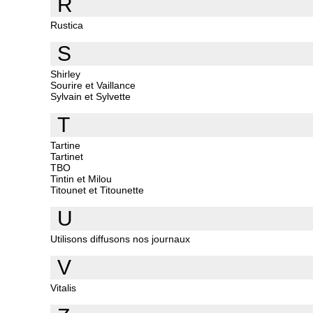
R
Rustica
S
Shirley
Sourire et Vaillance
Sylvain et Sylvette
T
Tartine
Tartinet
TBO
Tintin et Milou
Titounet et Titounette
U
Utilisons diffusons nos journaux
V
Vitalis