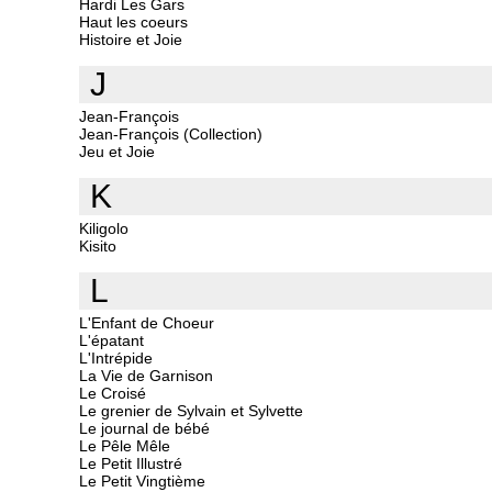
Hardi Les Gars
Haut les coeurs
Histoire et Joie
J
Jean-François
Jean-François (Collection)
Jeu et Joie
K
Kiligolo
Kisito
L
L'Enfant de Choeur
L'épatant
L'Intrépide
La Vie de Garnison
Le Croisé
Le grenier de Sylvain et Sylvette
Le journal de bébé
Le Pêle Mêle
Le Petit Illustré
Le Petit Vingtième