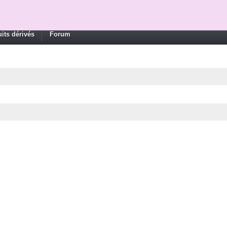
its dérivés
Forum