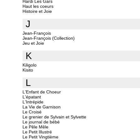
Hardi Les Gars
Haut les coeurs
Histoire et Joie
J
Jean-François
Jean-François (Collection)
Jeu et Joie
K
Kiligolo
Kisito
L
L'Enfant de Choeur
L'épatant
L'Intrépide
La Vie de Garnison
Le Croisé
Le grenier de Sylvain et Sylvette
Le journal de bébé
Le Pêle Mêle
Le Petit Illustré
Le Petit Vingtième