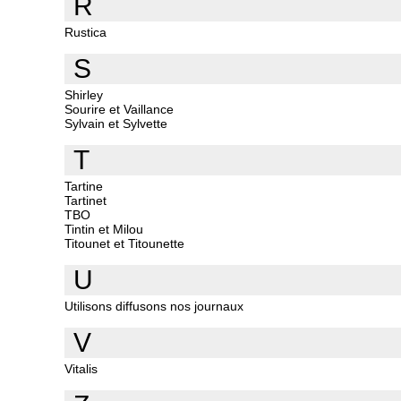
R
Rustica
S
Shirley
Sourire et Vaillance
Sylvain et Sylvette
T
Tartine
Tartinet
TBO
Tintin et Milou
Titounet et Titounette
U
Utilisons diffusons nos journaux
V
Vitalis