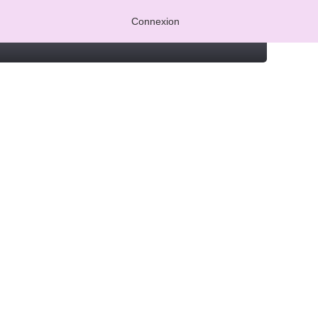
Connexion