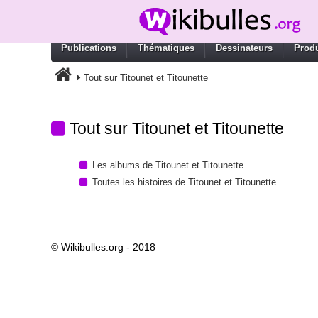
Publications
Thématiques
Dessinateurs
Produ
Tout sur Titounet et Titounette
Tout sur Titounet et Titounette
Les albums de Titounet et Titounette
Toutes les histoires de Titounet et Titounette
© Wikibulles.org - 2018