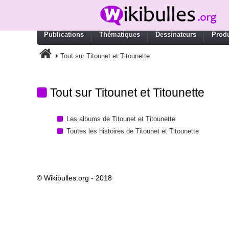
Publications
Thématiques
Dessinateurs
Produ
Tout sur Titounet et Titounette
Tout sur Titounet et Titounette
Les albums de Titounet et Titounette
Toutes les histoires de Titounet et Titounette
© Wikibulles.org - 2018