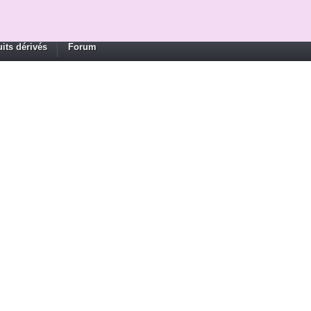
its dérivés
Forum