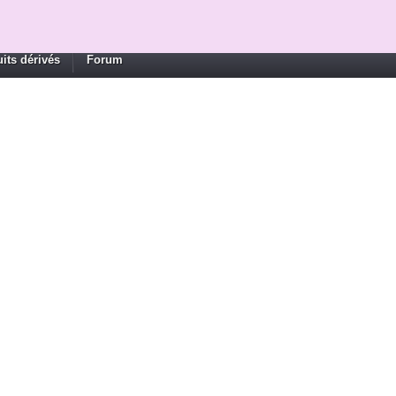
its dérivés
Forum