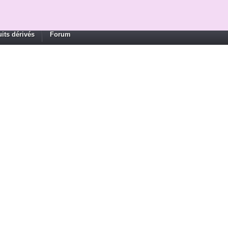
its dérivés
Forum