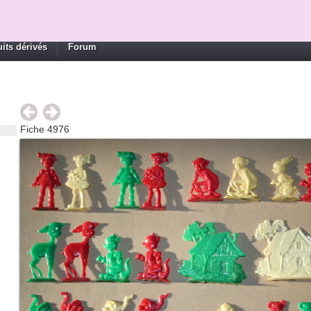
its dérivés
Forum
Fiche 4976