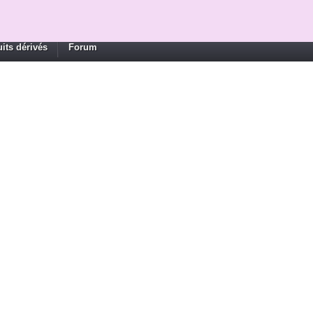
its dérivés
Forum