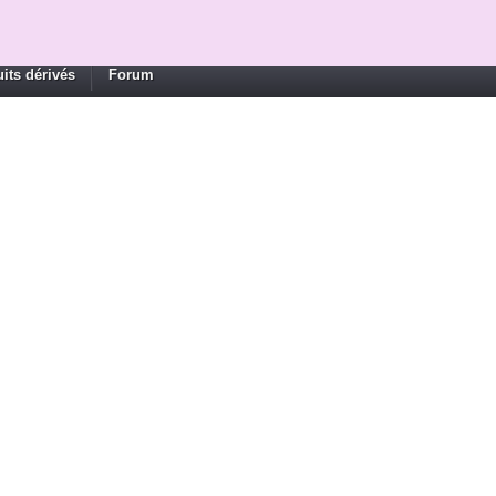
its dérivés
Forum