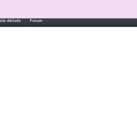
its dérivés
Forum