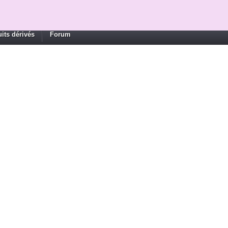
its dérivés
Forum