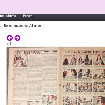
its dérivés
Forum
 - Belles Images de Vaillance
p.1-4