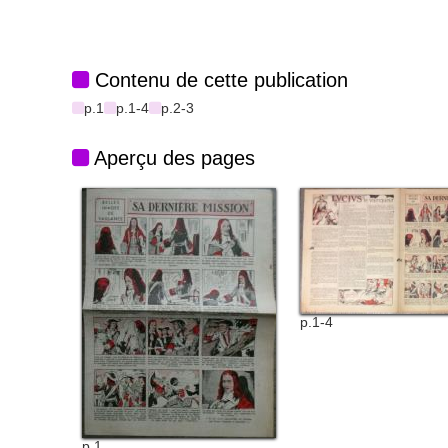
Contenu de cette publication
p.1
p.1-4
p.2-3
Aperçu des pages
p.1-4
p.1