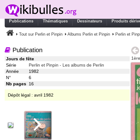
Publications
Thématiques
Dessinateurs
Produits dériv
Tout sur Perlin et Pinpin
Albums Perlin et Pinpin
Perlin et Pin
Publication
1ère
Jours de fête
Série
Perlin et Pinpin - Les albums de Perlin
Année
1982
N°
6
Nb pages
16
Dépôt légal : avril 1982