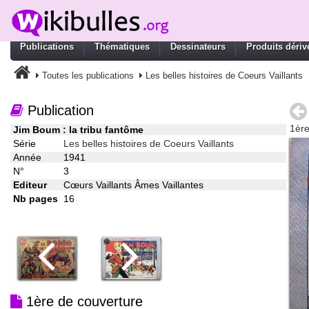
Publications
Thématiques
Dessinateurs
Produits dériv
Toutes les publications
Les belles histoires de Coeurs Vaillants
Publication
1ère
Jim Boum : la tribu fantôme
Série
Les belles histoires de Coeurs Vaillants
Année
1941
N°
3
Editeur
Cœurs Vaillants Âmes Vaillantes
Nb pages
16
1ère de couverture