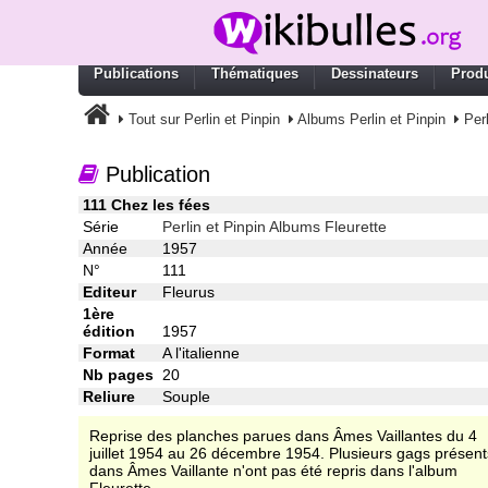
Publications
Thématiques
Dessinateurs
Produ
Tout sur Perlin et Pinpin
Albums Perlin et Pinpin
Per
Publication
111 Chez les fées
Série
Perlin et Pinpin Albums Fleurette
Année
1957
N°
111
Editeur
Fleurus
1ère
édition
1957
Format
A l'italienne
Nb pages
20
Reliure
Souple
Reprise des planches parues dans Âmes Vaillantes du 4
juillet 1954 au 26 décembre 1954. Plusieurs gags présent
dans Âmes Vaillante n'ont pas été repris dans l'album