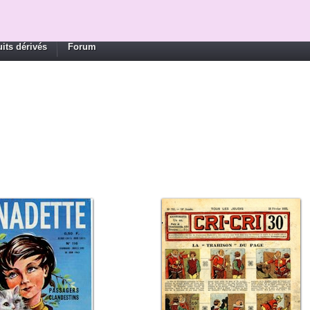
its dérivés
Forum