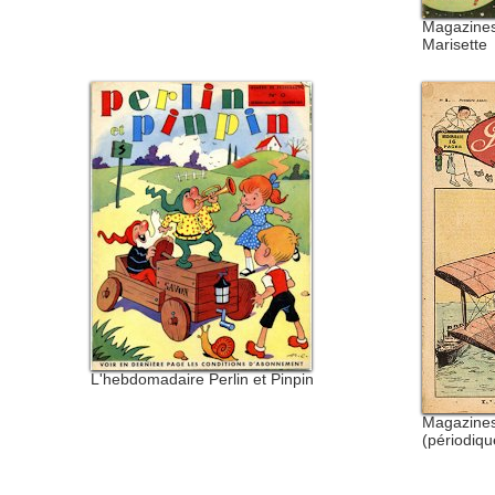
Magazines 
Marisette
L'hebdomadaire Perlin et Pinpin
Magazines 
(périodiqu