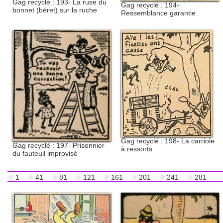
Gag recyclé : 193- La ruse du
Gag recyclé : 194-
bonnet (béret) sur la ruche
Ressemblance garantie
Gag recyclé : 198- La carriole
Gag recyclé : 197- Prisonnier
à ressorts
du fauteuil improvisé
1
41
81
121
161
201
241
281