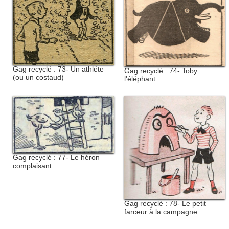
Gag recyclé : 73- Un athléte
Gag recyclé : 74- Toby
(ou un costaud)
l'éléphant
Gag recyclé : 77- Le héron
complaisant
Gag recyclé : 78- Le petit
farceur à la campagne