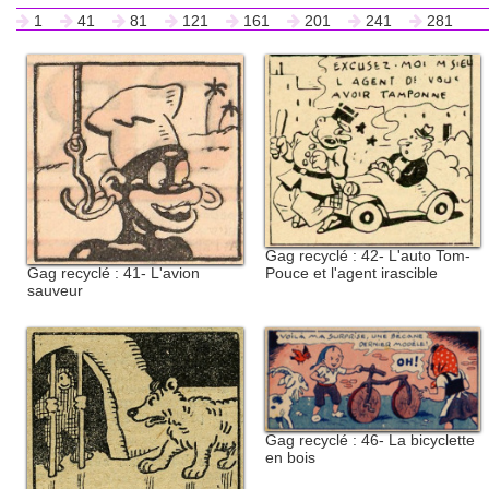
1
41
81
121
161
201
241
281
Gag recyclé : 42- L'auto Tom-
Pouce et l'agent irascible
Gag recyclé : 41- L'avion
sauveur
Gag recyclé : 46- La bicyclette
en bois