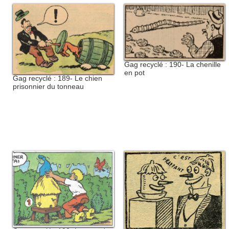
Gag recyclé : 190- La chenille
en pot
Gag recyclé : 189- Le chien
prisonnier du tonneau