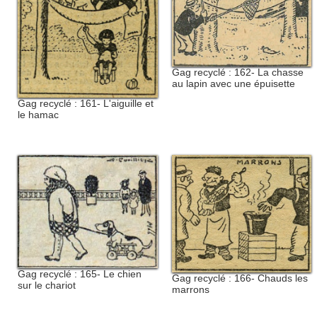
Gag recyclé : 162- La chasse
au lapin avec une épuisette
Gag recyclé : 161- L'aiguille et
le hamac
Gag recyclé : 165- Le chien
Gag recyclé : 166- Chauds les
sur le chariot
marrons