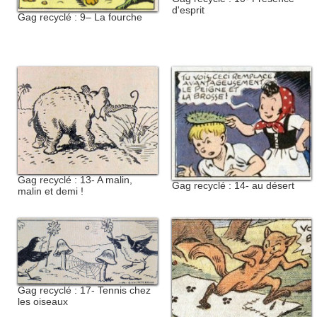
d'esprit
Gag recyclé : 9– La fourche
Gag recyclé : 13- A malin,
Gag recyclé : 14- au désert
malin et demi !
Gag recyclé : 17- Tennis chez
les oiseaux