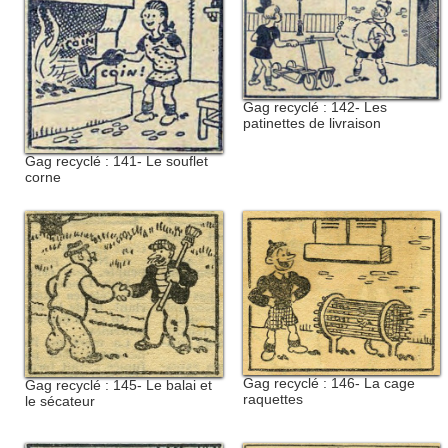
Gag recyclé : 142- Les
patinettes de livraison
Gag recyclé : 141- Le souflet
corne
Gag recyclé : 146- La cage
Gag recyclé : 145- Le balai et
raquettes
le sécateur