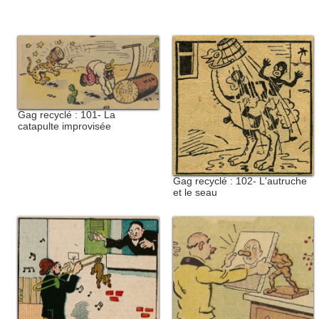
Gag recyclé : 101- La
catapulte improvisée
Gag recyclé : 102- L'autruche
et le seau