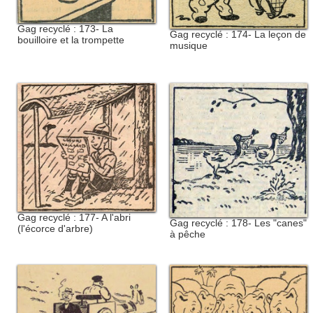
Gag recyclé : 173- La
Gag recyclé : 174- La leçon de
bouilloire et la trompette
musique
Gag recyclé : 177- A l'abri
Gag recyclé : 178- Les "canes"
(l'écorce d'arbre)
à pêche