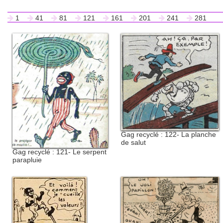
1
41
81
121
161
201
241
281
Gag recyclé : 122- La planche
de salut
Gag recyclé : 121- Le serpent
parapluie