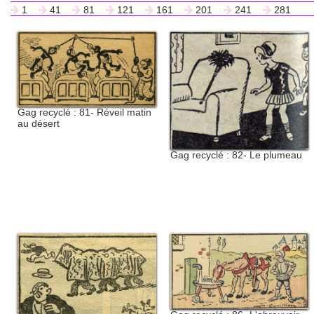
1
41
81
121
161
201
241
281
Gag recyclé : 81- Réveil matin
au désert
Gag recyclé : 82- Le plumeau