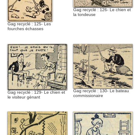
Gag recyclé : 126- Le chien et
la tondeuse
Gag recyclé : 125- Les
fourches échasses
Gag recyclé : 130- Le bateau
Gag recyclé : 129- Le chien et
commissionaire
le visiteur gènant