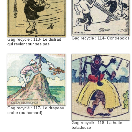
Gag recyclé : 114- Contrepoids
Gag recyclé : 113- Le distrait
qui revient sur ses pas
Gag recyclé : 117- Le drapeau
crabe (ou homard)
Gag recyclé : 118- La hutte
baladeuse