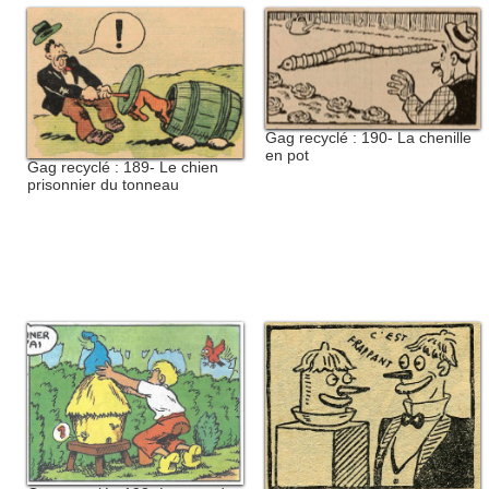
Gag recyclé : 190- La chenille
en pot
Gag recyclé : 189- Le chien
prisonnier du tonneau