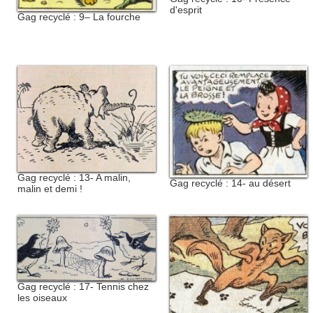
d'esprit
Gag recyclé : 9– La fourche
Gag recyclé : 13- A malin,
Gag recyclé : 14- au désert
malin et demi !
Gag recyclé : 17- Tennis chez
les oiseaux