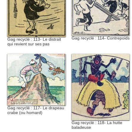
Gag recyclé : 114- Contrepoids
Gag recyclé : 113- Le distrait
qui revient sur ses pas
Gag recyclé : 117- Le drapeau
crabe (ou homard)
Gag recyclé : 118- La hutte
baladeuse