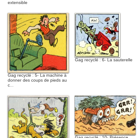
extensible
Gag recyclé : 6- La sauterelle
Gag recyclé : 5- La machine à
donner des coups de pieds au
c...
Gag recyclé : 10- Présence