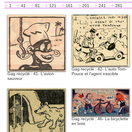
1
41
81
121
161
201
241
281
Gag recyclé : 42- L'auto Tom-
Pouce et l'agent irascible
Gag recyclé : 41- L'avion
sauveur
Gag recyclé : 46- La bicyclette
en bois