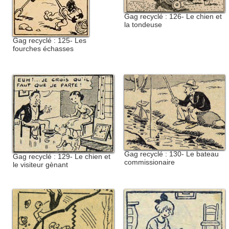
Gag recyclé : 126- Le chien et
la tondeuse
Gag recyclé : 125- Les
fourches échasses
Gag recyclé : 130- Le bateau
Gag recyclé : 129- Le chien et
commissionaire
le visiteur gènant