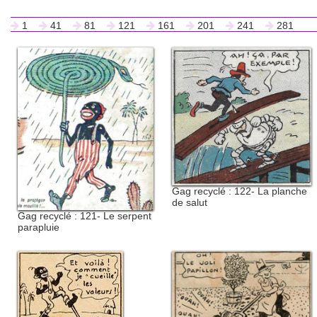
1
41
81
121
161
201
241
281
Gag recyclé : 122- La planche
de salut
Gag recyclé : 121- Le serpent
parapluie