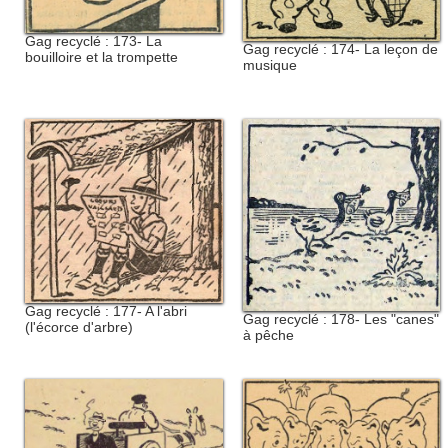
Gag recyclé : 173- La
Gag recyclé : 174- La leçon de
bouilloire et la trompette
musique
Gag recyclé : 177- A l'abri
Gag recyclé : 178- Les "canes"
(l'écorce d'arbre)
à pêche