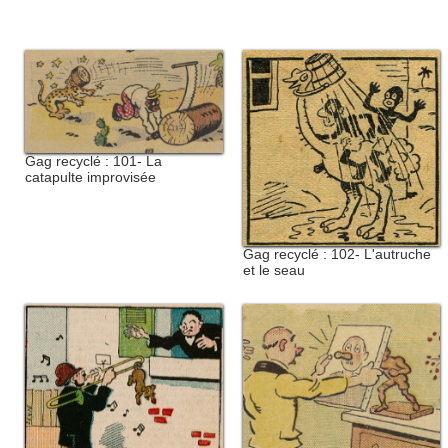
Gag recyclé : 101- La
catapulte improvisée
Gag recyclé : 102- L'autruche
et le seau