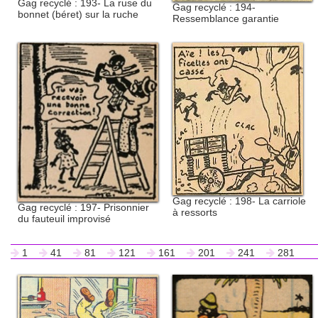
Gag recyclé : 193- La ruse du
Gag recyclé : 194-
bonnet (béret) sur la ruche
Ressemblance garantie
Gag recyclé : 198- La carriole
Gag recyclé : 197- Prisonnier
à ressorts
du fauteuil improvisé
1
41
81
121
161
201
241
281