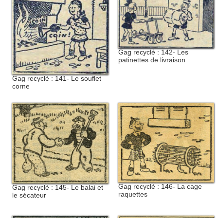
Gag recyclé : 142- Les
patinettes de livraison
Gag recyclé : 141- Le souflet
corne
Gag recyclé : 146- La cage
Gag recyclé : 145- Le balai et
raquettes
le sécateur