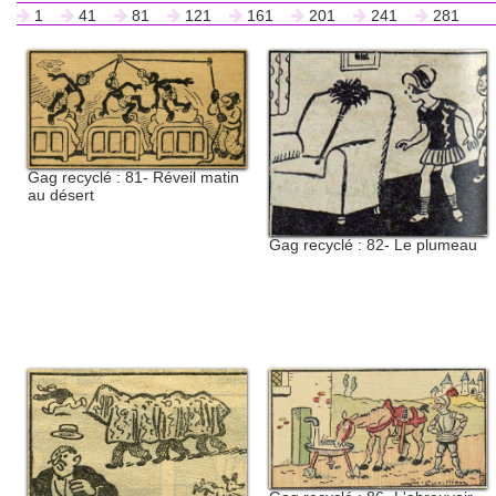
1
41
81
121
161
201
241
281
Gag recyclé : 81- Réveil matin
au désert
Gag recyclé : 82- Le plumeau