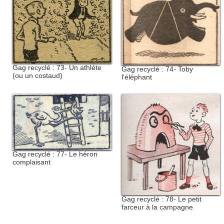
Gag recyclé : 73- Un athléte
Gag recyclé : 74- Toby
(ou un costaud)
l'éléphant
Gag recyclé : 77- Le héron
complaisant
Gag recyclé : 78- Le petit
farceur à la campagne