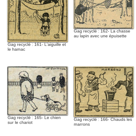
Gag recyclé : 162- La chasse
au lapin avec une épuisette
Gag recyclé : 161- L'aiguille et
le hamac
Gag recyclé : 165- Le chien
Gag recyclé : 166- Chauds les
sur le chariot
marrons