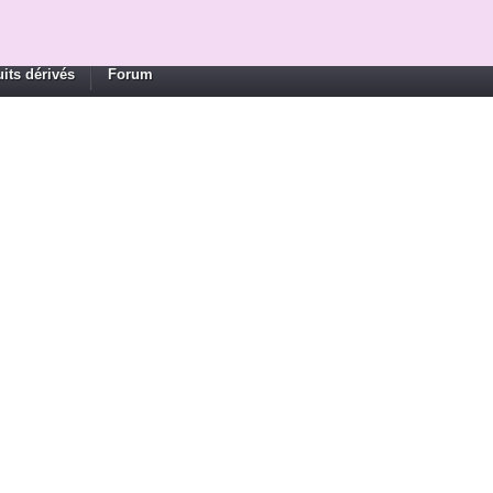
its dérivés
Forum