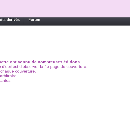
its dérivés
Forum
ylvette ont connu de nombreuses éditions.
d'oeil est d'observer la 4e page de couverture.
e chaque couverture.
rbitraire.
iantes.