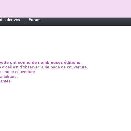
its dérivés
Forum
ylvette ont connu de nombreuses éditions.
d'oeil est d'observer la 4e page de couverture.
e chaque couverture.
rbitraire.
iantes.