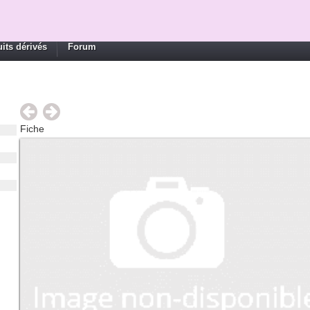
its dérivés
Forum
Fiche