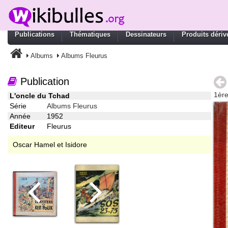
Publications
Thématiques
Dessinateurs
Produits dériv
Albums
Albums Fleurus
Publication
1ère
L'oncle du Tchad
Série
Albums Fleurus
Année
1952
Editeur
Fleurus
Oscar Hamel et Isidore