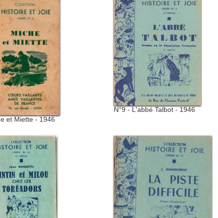
N°9 - L'abbé Talbot - 1946
e et Miette - 1946