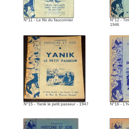
N°11 - Le fils du fauconnier
N°12 - Tin
1946
N°15 - Yanik le petit passeur - 1947
N°16 - L'h