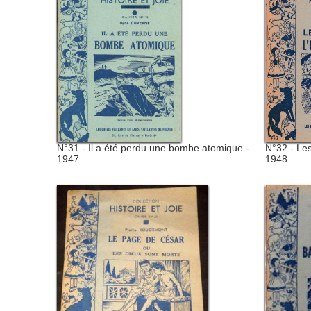
N°31 - Il a été perdu une bombe atomique -
N°32 - Les
1947
1948