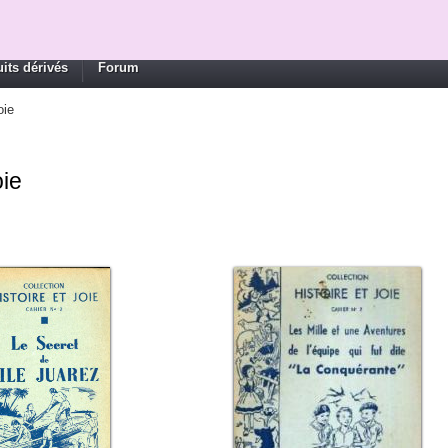
its dérivés
Forum
oie
oie