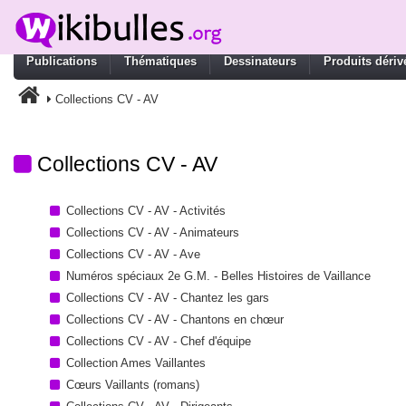
Publications
Thématiques
Dessinateurs
Produits dériv
Collections CV - AV
Collections CV - AV
Collections CV - AV - Activités
Collections CV - AV - Animateurs
Collections CV - AV - Ave
Numéros spéciaux 2e G.M. - Belles Histoires de Vaillance
Collections CV - AV - Chantez les gars
Collections CV - AV - Chantons en chœur
Collections CV - AV - Chef d'équipe
Collection Ames Vaillantes
Cœurs Vaillants (romans)