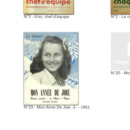
N°3 - A toi, chef d'équipe
N°2 - Le 
N°20 - Mo
N°19 - Mon Anne De Joie -1- - 1951