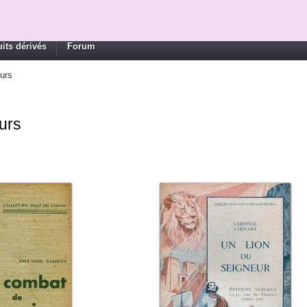
its dérivés
Forum
eurs
urs