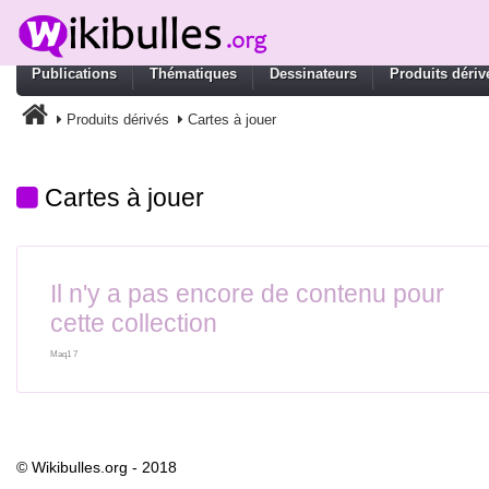
Publications
Thématiques
Dessinateurs
Produits dériv
Produits dérivés
Cartes à jouer
Cartes à jouer
Il n'y a pas encore de contenu pour
cette collection
Maq1 7
© Wikibulles.org - 2018