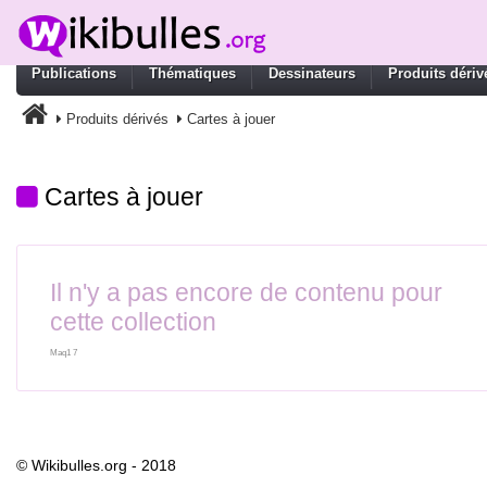
Publications
Thématiques
Dessinateurs
Produits dériv
Produits dérivés
Cartes à jouer
Cartes à jouer
Il n'y a pas encore de contenu pour
cette collection
Maq1 7
© Wikibulles.org - 2018