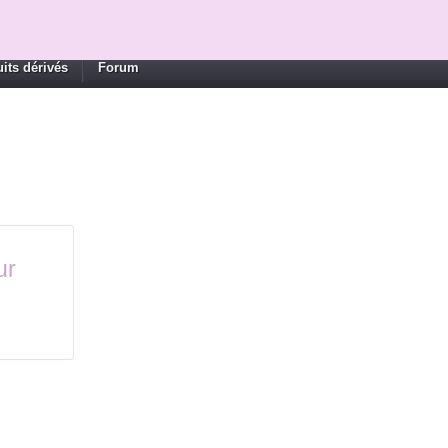
its dérivés
Forum
ur