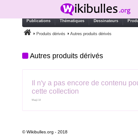
Publications
Thématiques
Dessinateurs
Produ
Produits dérivés
Autres produits dérivés
Autres produits dérivés
Il n'y a pas encore de contenu po
cette collection
Maq1 14
© Wikibulles.org - 2018