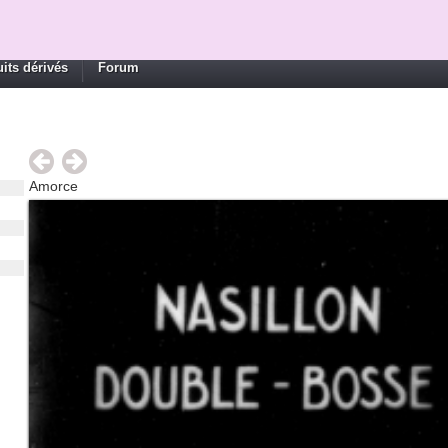
its dérivés
Forum
Amorce