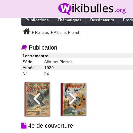
Publications
Thématiques
Dessinateurs
Produ
Reliures
Albums Pierrot
Publication
1er semestre
Série
Albums Pierrot
Année
1939
N°
24
4e de couverture