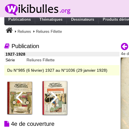
Publications
Thématiques
Dessinateurs
Produits dériv
Reliures
Reliures Fillette
Publication
4e d
1927-1928
Série
Reliures Fillette
Du N°985 (6 février) 1927 au N°1036 (29 janvier 1928)
4e de couverture