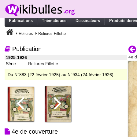
Publications
Thématiques
Dessinateurs
Produits dériv
Reliures
Reliures Fillette
Publication
4e d
1925-1926
Série
Reliures Fillette
Du N°883 (22 février 1925) au N°934 (24 février 1926)
4e de couverture