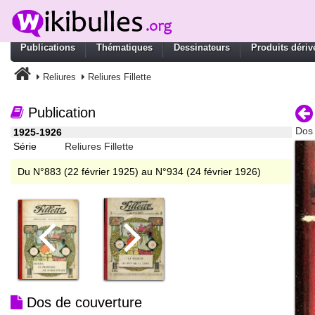
Publications
Thématiques
Dessinateurs
Produits dériv
Reliures
Reliures Fillette
Publication
Dos 
1925-1926
Série
Reliures Fillette
Du N°883 (22 février 1925) au N°934 (24 février 1926)
Dos de couverture